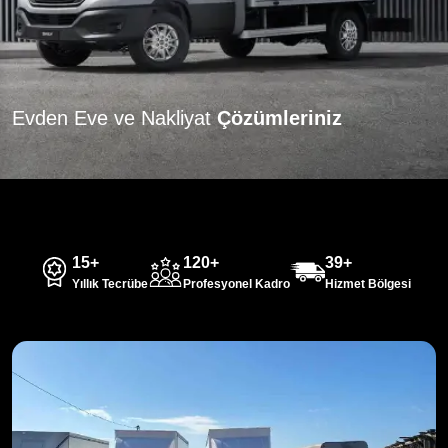
Evden Eve ve Nakliyat
Çözümleriniz
15+
120+
39+
Yıllık Tecrübe
Profesyonel Kadro
Hizmet Bölgesi