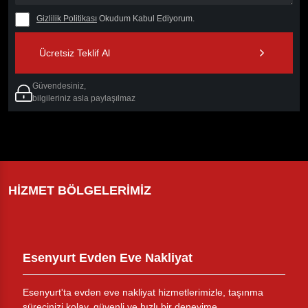
Gizlilik Politikası
Okudum Kabul Ediyorum.
Ücretsiz Teklif Al
Güvendesiniz,
bilgileriniz asla paylaşılmaz
HIZMET BÖLGELERIMIZ
Esenyurt Evden Eve Nakliyat
Esenyurt'ta evden eve nakliyat hizmetlerimizle, taşınma
sürecinizi kolay, güvenli ve hızlı bir deneyime