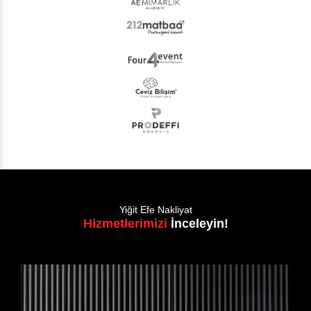
Yiğit Efe Nakliyat
Hizmetlerimizi
İnceleyin!