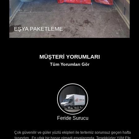
EŞYA PAKETLEME
MÜŞTERI YORUMLARI
Tüm Yorumları Gör
Feride Surucu
Çok güvenilir ve güler yüzlü ekipleri ile tertemiz sorunsuz geçen hafta
taşındım . En ufak bir hasar olmadi eşyalarımda ,Teşekkürler Yiğit Efe