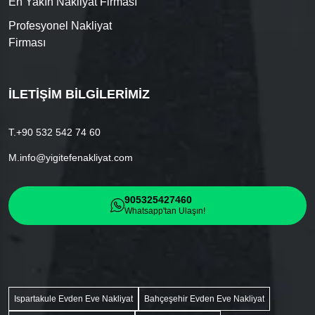
En Yakın Nakliyat Firması
Profesyonel Nakliyat
Firması
İLETIŞIM BILGILERIMIZ
T.
+90 532 542 74 60
M.
info@yigitefenakliyat.com
905325427460
Whatsapp'tan Ulaşın!
Ispartakule Evden Eve Nakliyat
Bahçeşehir Evden Eve Nakliyat