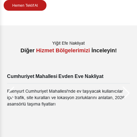
Hemen Teklif Al
Yiğit Efe Nakliyat
Diğer
Hizmet Bölgelerimizi
İnceleyin!
Esenkent Evden Eve Nakliyat
anıcılar
Esenkent bölgesinde ev taşıma rehberi; planlama, as
tan, 2026
taşıma sistemleri, komşu ilçe transferleri ve doğru na
firması seçimi kriterleri