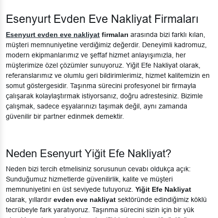
Esenyurt Evden Eve Nakliyat Firmaları
Esenyurt evden eve nakliyat
firmaları
arasında bizi farklı kılan,
müşteri memnuniyetine verdiğimiz değerdir. Deneyimli kadromuz,
modern ekipmanlarımız ve şeffaf hizmet anlayışımızla, her
müşterimize özel çözümler sunuyoruz. Yiğit Efe Nakliyat olarak,
referanslarımız ve olumlu geri bildirimlerimiz, hizmet kalitemizin en
somut göstergesidir. Taşınma sürecini profesyonel bir firmayla
çalışarak kolaylaştırmak istiyorsanız, doğru adrestesiniz. Bizimle
çalışmak, sadece eşyalarınızı taşımak değil, aynı zamanda
güvenilir bir partner edinmek demektir.
Neden Esenyurt Yiğit Efe Nakliyat?
Neden bizi tercih etmelisiniz sorusunun cevabı oldukça açık:
Sunduğumuz hizmetlerde güvenilirlik, kalite ve müşteri
memnuniyetini en üst seviyede tutuyoruz.
Yiğit Efe Nakliyat
olarak, yıllardır
evden eve nakliyat
sektöründe edindiğimiz köklü
tecrübeyle fark yaratıyoruz. Taşınma sürecini sizin için bir yük