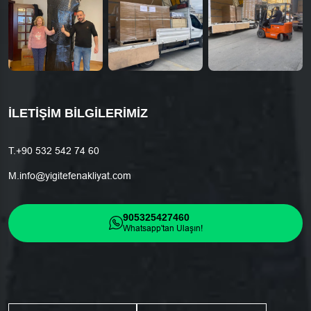
İLETIŞIM BILGILERIMIZ
T.
+90 532 542 74 60
M.
info@yigitefenakliyat.com
905325427460
Whatsapp'tan Ulaşın!