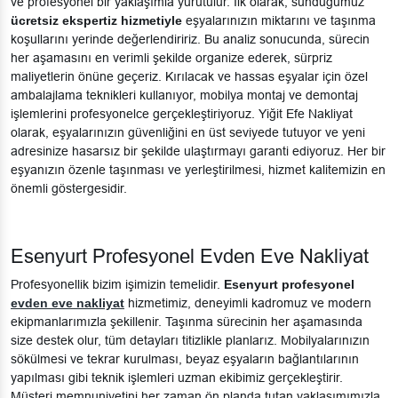
ve profesyonel bir yaklaşımla yürütülür. İlk olarak, sunduğumuz
ücretsiz ekspertiz hizmetiyle
eşyalarınızın miktarını ve taşınma
koşullarını yerinde değerlendiririz. Bu analiz sonucunda, sürecin
her aşamasını en verimli şekilde organize ederek, sürpriz
maliyetlerin önüne geçeriz. Kırılacak ve hassas eşyalar için özel
ambalajlama teknikleri kullanıyor, mobilya montaj ve demontaj
işlemlerini profesyonelce gerçekleştiriyoruz. Yiğit Efe Nakliyat
olarak, eşyalarınızın güvenliğini en üst seviyede tutuyor ve yeni
adresinize hasarsız bir şekilde ulaştırmayı garanti ediyoruz. Her bir
eşyanızın özenle taşınması ve yerleştirilmesi, hizmet kalitemizin en
önemli göstergesidir.
Esenyurt Profesyonel Evden Eve Nakliyat
Profesyonellik bizim işimizin temelidir.
Esenyurt profesyonel
evden eve nakliyat
hizmetimiz, deneyimli kadromuz ve modern
ekipmanlarımızla şekillenir. Taşınma sürecinin her aşamasında
size destek olur, tüm detayları titizlikle planlarız. Mobilyalarınızın
sökülmesi ve tekrar kurulması, beyaz eşyaların bağlantılarının
yapılması gibi teknik işlemleri uzman ekibimiz gerçekleştirir.
Müşteri memnuniyetini her zaman ön planda tutan yaklaşımımızla,