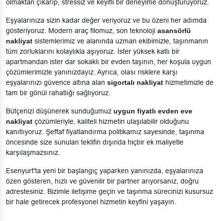
olmaktan çıkarıp, stressiz ve keyifli bir deneyime dönüştürüyoruz.
Eşyalarınıza sizin kadar değer veriyoruz ve bu özeni her adımda
gösteriyoruz. Modern araç filomuz, son teknoloji
asansörlü
nakliyat
sistemlerimiz ve alanında uzman ekibimizle, taşınmanın
tüm zorluklarını kolaylıkla aşıyoruz. İster yüksek katlı bir
apartmandan ister dar sokaklı bir evden taşının, her koşula uygun
çözümlerimizle yanınızdayız. Ayrıca, olası risklere karşı
eşyalarınızı güvence altına alan
sigortalı nakliyat
hizmetimizle de
tam bir gönül rahatlığı sağlıyoruz.
Bütçenizi düşünerek sunduğumuz
uygun fiyatlı evden eve
nakliyat
çözümleriyle, kaliteli hizmetin ulaşılabilir olduğunu
kanıtlıyoruz. Şeffaf fiyatlandırma politikamız sayesinde, taşınma
öncesinde size sunulan teklifin dışında hiçbir ek maliyetle
karşılaşmazsınız.
Esenyurt'ta yeni bir başlangıç yaparken yanınızda, eşyalarınıza
özen gösteren, hızlı ve güvenilir bir partner arıyorsanız, doğru
adrestesiniz. Bizimle iletişime geçin ve taşınma sürecinizi kusursuz
bir hale getirecek profesyonel hizmetin keyfini yaşayın.