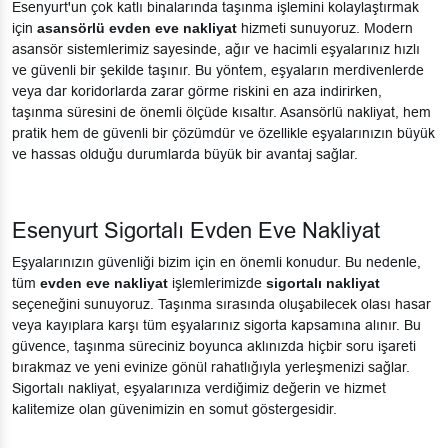
Esenyurt'un çok katlı binalarında taşınma işlemini kolaylaştırmak
için
asansörlü evden eve nakliyat
hizmeti sunuyoruz. Modern
asansör sistemlerimiz sayesinde, ağır ve hacimli eşyalarınız hızlı
ve güvenli bir şekilde taşınır. Bu yöntem, eşyaların merdivenlerde
veya dar koridorlarda zarar görme riskini en aza indirirken,
taşınma süresini de önemli ölçüde kısaltır. Asansörlü nakliyat, hem
pratik hem de güvenli bir çözümdür ve özellikle eşyalarınızın büyük
ve hassas olduğu durumlarda büyük bir avantaj sağlar.
Esenyurt Sigortalı Evden Eve Nakliyat
Eşyalarınızın güvenliği bizim için en önemli konudur. Bu nedenle,
tüm
evden eve nakliyat
işlemlerimizde
sigortalı nakliyat
seçeneğini sunuyoruz. Taşınma sırasında oluşabilecek olası hasar
veya kayıplara karşı tüm eşyalarınız sigorta kapsamına alınır. Bu
güvence, taşınma süreciniz boyunca aklınızda hiçbir soru işareti
bırakmaz ve yeni evinize gönül rahatlığıyla yerleşmenizi sağlar.
Sigortalı nakliyat, eşyalarınıza verdiğimiz değerin ve hizmet
kalitemize olan güvenimizin en somut göstergesidir.