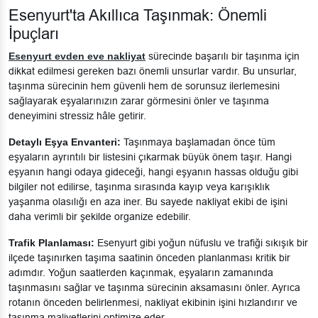
Esenyurt'ta Akıllıca Taşınmak: Önemli
İpuçları
Esenyurt evden eve nakliyat
sürecinde başarılı bir taşınma için
dikkat edilmesi gereken bazı önemli unsurlar vardır. Bu unsurlar,
taşınma sürecinin hem güvenli hem de sorunsuz ilerlemesini
sağlayarak eşyalarınızın zarar görmesini önler ve taşınma
deneyimini stressiz hâle getirir.
Detaylı Eşya Envanteri:
Taşınmaya başlamadan önce tüm
eşyaların ayrıntılı bir listesini çıkarmak büyük önem taşır. Hangi
eşyanın hangi odaya gideceği, hangi eşyanın hassas olduğu gibi
bilgiler not edilirse, taşınma sırasında kayıp veya karışıklık
yaşanma olasılığı en aza iner. Bu sayede nakliyat ekibi de işini
daha verimli bir şekilde organize edebilir.
Trafik Planlaması:
Esenyurt gibi yoğun nüfuslu ve trafiği sıkışık bir
ilçede taşınırken taşıma saatinin önceden planlanması kritik bir
adımdır. Yoğun saatlerden kaçınmak, eşyaların zamanında
taşınmasını sağlar ve taşınma sürecinin aksamasını önler. Ayrıca
rotanın önceden belirlenmesi, nakliyat ekibinin işini hızlandırır ve
taşınma maliyetlerini optimize eder.