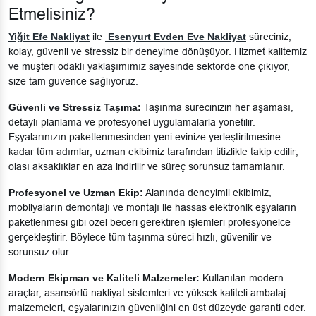
Etmelisiniz?
Yiğit Efe Nakliyat
ile
Esenyurt Evden Eve Nakliyat
süreciniz,
kolay, güvenli ve stressiz bir deneyime dönüşüyor. Hizmet kalitemiz
ve müşteri odaklı yaklaşımımız sayesinde sektörde öne çıkıyor,
size tam güvence sağlıyoruz.
Güvenli ve Stressiz Taşıma:
Taşınma sürecinizin her aşaması,
detaylı planlama ve profesyonel uygulamalarla yönetilir.
Eşyalarınızın paketlenmesinden yeni evinize yerleştirilmesine
kadar tüm adımlar, uzman ekibimiz tarafından titizlikle takip edilir;
olası aksaklıklar en aza indirilir ve süreç sorunsuz tamamlanır.
Profesyonel ve Uzman Ekip:
Alanında deneyimli ekibimiz,
mobilyaların demontajı ve montajı ile hassas elektronik eşyaların
paketlenmesi gibi özel beceri gerektiren işlemleri profesyonelce
gerçekleştirir. Böylece tüm taşınma süreci hızlı, güvenilir ve
sorunsuz olur.
Modern Ekipman ve Kaliteli Malzemeler:
Kullanılan modern
araçlar, asansörlü nakliyat sistemleri ve yüksek kaliteli ambalaj
malzemeleri, eşyalarınızın güvenliğini en üst düzeyde garanti eder.