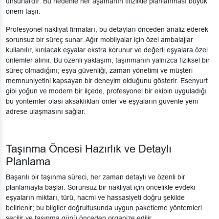
unsurlardır. Bu nedenle her aşamanın titizlikle planlanması büyük
önem taşır.
Profesyonel nakliyat firmaları, bu detayları önceden analiz ederek
sorunsuz bir süreç sunar. Ağır mobilyalar için özel ambalajlar
kullanılır, kırılacak eşyalar ekstra korunur ve değerli eşyalara özel
önlemler alınır. Bu özenli yaklaşım, taşınmanın yalnızca fiziksel bir
süreç olmadığını; eşya güvenliği, zaman yönetimi ve müşteri
memnuniyetini kapsayan bir deneyim olduğunu gösterir. Esenyurt
gibi yoğun ve modern bir ilçede, profesyonel bir ekibin uyguladığı
bu yöntemler olası aksaklıkları önler ve eşyaların güvenle yeni
adrese ulaşmasını sağlar.
Taşınma Öncesi Hazırlık ve Detaylı
Planlama
Başarılı bir taşınma süreci, her zaman detaylı ve özenli bir
planlamayla başlar. Sorunsuz bir nakliyat için öncelikle evdeki
eşyaların miktarı, türü, hacmi ve hassasiyeti doğru şekilde
belirlenir; bu bilgiler doğrultusunda uygun paketleme yöntemleri
seçilir ve taşınma günü önceden organize edilir.