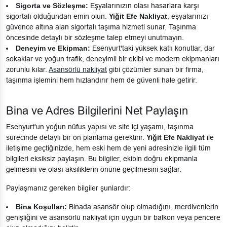
Sigorta ve Sözleşme:
Eşyalarınızın olası hasarlara karşı
sigortalı olduğundan emin olun.
Yiğit Efe Nakliyat
, eşyalarınızı
güvence altına alan sigortalı taşıma hizmeti sunar. Taşınma
öncesinde detaylı bir sözleşme talep etmeyi unutmayın.
Deneyim ve Ekipman:
Esenyurt'taki yüksek katlı konutlar, dar
sokaklar ve yoğun trafik, deneyimli bir ekibi ve modern ekipmanları
zorunlu kılar.
Asansörlü nakliyat
gibi çözümler sunan bir firma,
taşınma işlemini hem hızlandırır hem de güvenli hale getirir.
Bina ve Adres Bilgilerini Net Paylaşın
Esenyurt'un yoğun nüfus yapısı ve site içi yaşamı, taşınma
sürecinde detaylı bir ön planlama gerektirir.
Yiğit Efe Nakliyat
ile
iletişime geçtiğinizde, hem eski hem de yeni adresinizle ilgili tüm
bilgileri eksiksiz paylaşın. Bu bilgiler, ekibin doğru ekipmanla
gelmesini ve olası aksiliklerin önüne geçilmesini sağlar.
Paylaşmanız gereken bilgiler şunlardır:
Bina Koşulları:
Binada asansör olup olmadığını, merdivenlerin
genişliğini ve asansörlü nakliyat için uygun bir balkon veya pencere