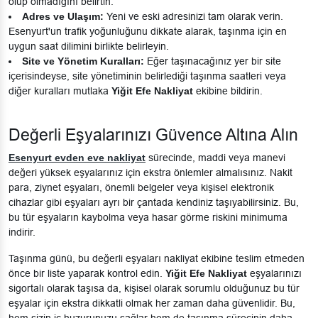
olup olmadığını belirtin.
Adres ve Ulaşım:
Yeni ve eski adresinizi tam olarak verin.
Esenyurt'un trafik yoğunluğunu dikkate alarak, taşınma için en
uygun saat dilimini birlikte belirleyin.
Site ve Yönetim Kuralları:
Eğer taşınacağınız yer bir site
içerisindeyse, site yönetiminin belirlediği taşınma saatleri veya
diğer kuralları mutlaka
Yiğit Efe Nakliyat
ekibine bildirin.
Değerli Eşyalarınızı Güvence Altına Alın
Esenyurt evden eve nakliyat
sürecinde, maddi veya manevi
değeri yüksek eşyalarınız için ekstra önlemler almalısınız. Nakit
para, ziynet eşyaları, önemli belgeler veya kişisel elektronik
cihazlar gibi eşyaları ayrı bir çantada kendiniz taşıyabilirsiniz. Bu,
bu tür eşyaların kaybolma veya hasar görme riskini minimuma
indirir.
Taşınma günü, bu değerli eşyaları nakliyat ekibine teslim etmeden
önce bir liste yaparak kontrol edin.
Yiğit Efe Nakliyat
eşyalarınızı
sigortalı olarak taşısa da, kişisel olarak sorumlu olduğunuz bu tür
eşyalar için ekstra dikkatli olmak her zaman daha güvenlidir. Bu,
hem sizin iç huzurunuzu sağlar hem de taşınma sürecinin daha