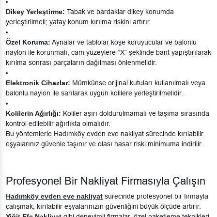
Dikey Yerleştirme:
Tabak ve bardaklar dikey konumda
yerleştirilmeli; yatay konum kırılma riskini artırır.
Özel Koruma:
Aynalar ve tablolar köşe koruyucular ve balonlu
naylon ile korunmalı, cam yüzeylere “X” şeklinde bant yapıştırılarak
kırılma sonrası parçaların dağılması önlenmelidir.
Elektronik Cihazlar:
Mümkünse orijinal kutuları kullanılmalı veya
balonlu naylon ile sarılarak uygun kolilere yerleştirilmelidir.
Kolilerin Ağırlığı:
Koliler aşırı doldurulmamalı ve taşıma sırasında
kontrol edilebilir ağırlıkta olmalıdır.
Bu yöntemlerle Hadımköy evden eve nakliyat sürecinde kırılabilir
eşyalarınız güvenle taşınır ve olası hasar riski minimuma indirilir.
Profesyonel Bir Nakliyat Firmasıyla Çalışın
Hadımköy evden eve nakliyat
sürecinde profesyonel bir firmayla
çalışmak, kırılabilir eşyalarınızın güvenliğini büyük ölçüde artırır.
Yiğit Efe Nakliyat
gibi deneyimli firmalar, özel paketleme teknikleri,