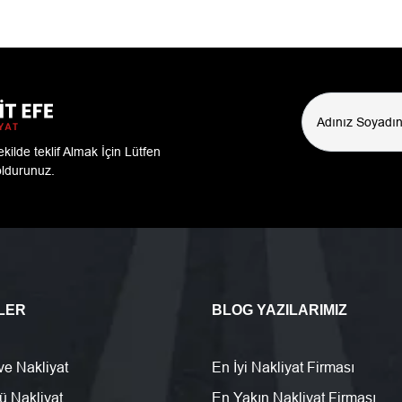
şekilde teklif Almak İçin Lütfen
ldurunuz.
LER
BLOG YAZILARIMIZ
e Nakliyat
En İyi Nakliyat Firması
ü Nakliyat
En Yakın Nakliyat Firması