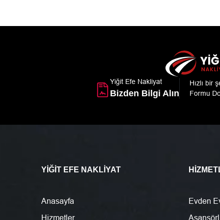
Yiğit Efe Nakliyat
Hızlı bir 
Bizden Bilgi Alın
Formu Do
YIĞIT EFE NAKLIYAT
HIZMET
Anasayfa
Evden Ev
Hizmetler
Asansörl