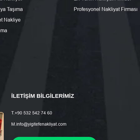
şya Taşıma
Profesyonel Nakliyat Firması
t Nakliye
şıma
İLETIŞIM BILGILERIMIZ
T.
+90 532 542 74 60
M.
info@yigitefenakliyat.com