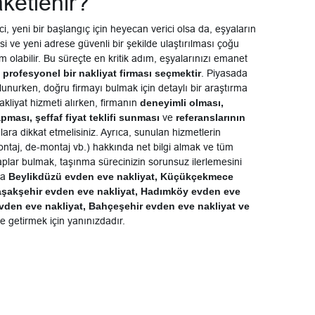
ketlenir?
i, yeni bir başlangıç için heyecan verici olsa da, eşyaların
 ve yeni adrese güvenli bir şekilde ulaştırılması çoğu
m olabilir. Bu süreçte en kritik adım, eşyalarınızı emanet
 profesyonel bir nakliyat firması seçmektir
. Piyasada
ulunurken, doğru firmayı bulmak için detaylı bir araştırma
nakliyat hizmeti alırken, firmanın
deneyimli olması,
apması, şeffaf fiyat teklifi sunması
ve
referanslarının
lara dikkat etmelisiniz. Ayrıca, sunulan hizmetlerin
taj, de-montaj vb.) hakkında net bilgi almak ve tüm
aplar bulmak, taşınma sürecinizin sorunsuz ilerlemesini
da
Beylikdüzü evden eve nakliyat, Küçükçekmece
aşakşehir evden eve nakliyat, Hadımköy evden eve
evden eve nakliyat, Bahçeşehir evden eve nakliyat ve
le getirmek için yanınızdadır.