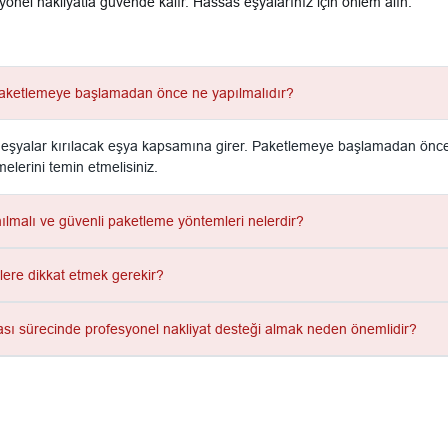
onel nakliyatla güvende kalır. Hassas eşyalarınız için önlem alın.
 paketlemeye başlamadan önce ne yapılmalıdır?
 eşyalar kırılacak eşya kapsamına girer. Paketlemeye başlamadan önce bu
lerini temin etmelisiniz.
nılmalı ve güvenli paketleme yöntemleri nelerdir?
elere dikkat etmek gerekir?
ası sürecinde profesyonel nakliyat desteği almak neden önemlidir?