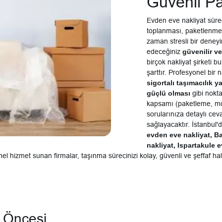
Güvenli Pa
Evden eve nakliyat sürec
toplanması, paketlenmesi
zaman stresli bir deneyi
edeceğiniz
güvenilir ve
birçok nakliyat şirketi b
şarttır. Profesyonel bir 
sigortalı taşımacılık y
güçlü olması
gibi nokta
kapsamı (paketleme, mon
sorularınıza detaylı cev
sağlayacaktır. İstanbul'
evden eve nakliyat, B
nakliyat, Ispartakule 
nel hizmet sunan firmalar, taşınma sürecinizi kolay, güvenli ve şeffaf ha
e Öncesi