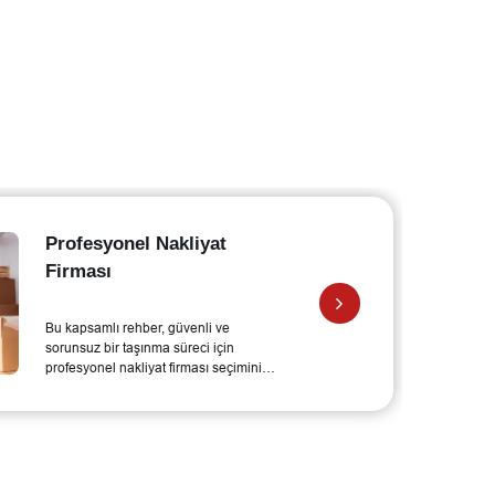
Taşınırken Yapılma
Gereken 10 Madde
Taşınma süreci için adım ad
niteliğindeki bu yazı, yapılm
gereken 10 önemli maddeyi
açıklamaktadır. Profesyonel
almanın önemi vurgulanır.