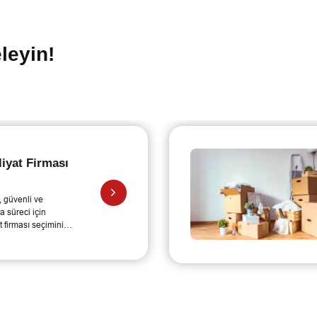
leyin!
Profesyonel Nakliyat
Firması
Bu kapsamlı rehber, güvenli ve
sorunsuz bir taşınma süreci için
profesyonel nakliyat firması seçiminin
önemini açıklıyor. Yazı, profesyonel
firmaların sunduğu hizmetleri ve bu
hizmetlerin temel avantajlarını ele
alıyor.