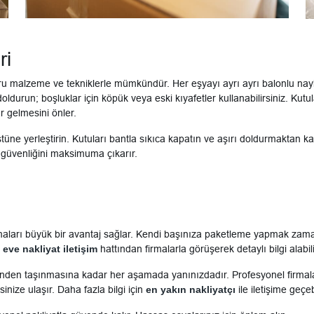
ri
u malzeme ve tekniklerle mümkündür. Her eşyayı ayrı ayrı balonlu naylon
durun; boşluklar için köpük veya eski kıyafetler kullanabilirsiniz. Kutula
r gelmesini önler.
üstüne yerleştirin. Kutuları bantla sıkıca kapatın ve aşırı doldurmaktan k
n güvenliğini maksimuma çıkarır.
rmaları büyük bir avantaj sağlar. Kendi başınıza paketleme yapmak zaman a
eve nakliyat iletişim
hattından firmalarla görüşerek detaylı bilgi alabili
sinden taşınmasına kadar her aşamada yanınızdadır. Profesyonel firmalar
inize ulaşır. Daha fazla bilgi için
en yakın nakliyatçı
ile iletişime geçebi