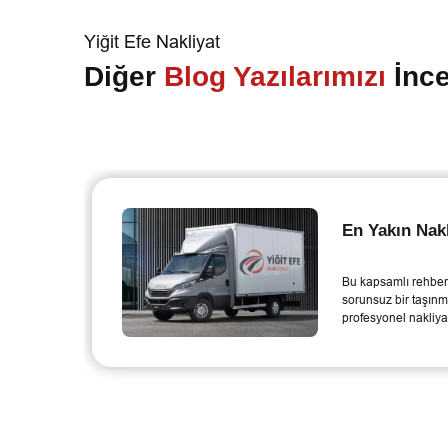
Yiğit Efe Nakliyat
Diğer
Blog Yazılarımızı
İnce
En Yakın Nakliyat Firması
Bu kapsamlı rehber, güvenli ve
sorunsuz bir taşınma süreci için
profesyonel nakliyat firması seçiminin
önemini açıklıyor. Yazı, profesyonel
firmaların sunduğu hizmetleri ve bu
hizmetlerin temel avantajlarını ele
alıyor.