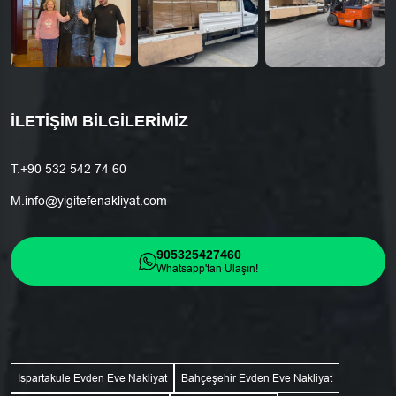
İLETIŞIM BILGILERIMIZ
T.
+90 532 542 74 60
M.
info@yigitefenakliyat.com
905325427460
Whatsapp'tan Ulaşın!
Ispartakule Evden Eve Nakliyat
Bahçeşehir Evden Eve Nakliyat