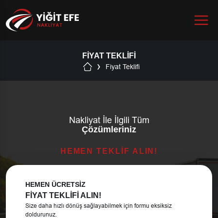
Menu
FIYAT TEKLIFI
Fiyat Teklifi
Nakliyat İle İlgili Tüm
Çözümleriniz
HEMEN TEKLİF ALIN!
HEMEN ÜCRETSİZ
FİYAT TEKLİFİ ALIN!
Size daha hızlı dönüş sağlayabilmek için formu eksiksiz
doldurunuz.