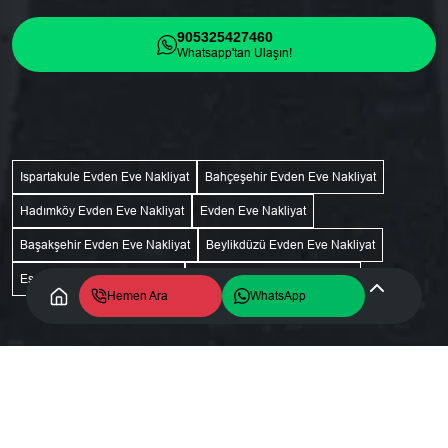
905325427460
Whatsapp'tan Ulaşın!
Ispartakule Evden Eve Nakliyat
Bahçeşehir Evden Eve Nakliyat
Hadımköy Evden Eve Nakliyat
Evden Eve Nakliyat
Başakşehir Evden Eve Nakliyat
Beylikdüzü Evden Eve Nakliyat
Esenyurt Evden Eve Nakliyat
Esenkent Evden Eve Nakliyat
Hemen Ara
WhatsApp
Copyright © 2024 - 2026
Yiğit Efe Nakliyat
All rights reserved.
Gizlilik Politikası
Ceviz Bilişim
Web Tasarım