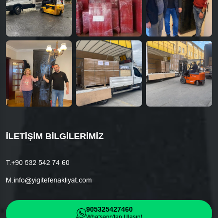
İLETIŞIM BILGILERIMIZ
T.
+90 532 542 74 60
M.
info@yigitefenakliyat.com
905325427460
Whatsapp'tan Ulaşın!