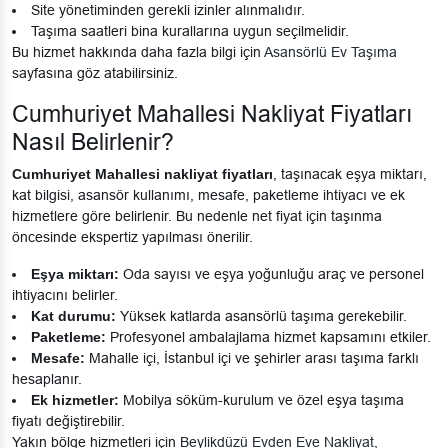
Site yönetiminden gerekli izinler alınmalıdır.
Taşıma saatleri bina kurallarına uygun seçilmelidir.
Bu hizmet hakkında daha fazla bilgi için
Asansörlü Ev Taşıma
sayfasına göz atabilirsiniz.
Cumhuriyet Mahallesi Nakliyat Fiyatları
Nasıl Belirlenir?
Cumhuriyet Mahallesi nakliyat fiyatları
, taşınacak eşya miktarı,
kat bilgisi, asansör kullanımı, mesafe, paketleme ihtiyacı ve ek
hizmetlere göre belirlenir. Bu nedenle net fiyat için taşınma
öncesinde ekspertiz yapılması önerilir.
Eşya miktarı:
Oda sayısı ve eşya yoğunluğu araç ve personel
ihtiyacını belirler.
Kat durumu:
Yüksek katlarda asansörlü taşıma gerekebilir.
Paketleme:
Profesyonel ambalajlama hizmet kapsamını etkiler.
Mesafe:
Mahalle içi, İstanbul içi ve şehirler arası taşıma farklı
hesaplanır.
Ek hizmetler:
Mobilya söküm-kurulum ve özel eşya taşıma
fiyatı değiştirebilir.
Yakın bölge hizmetleri için
Beylikdüzü Evden Eve Nakliyat
,