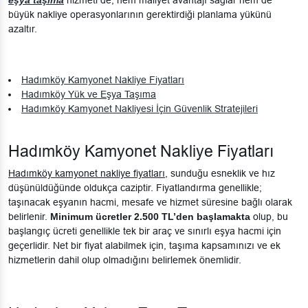
eşya taşıma
hizmeti de, hem maliyet avantajı sağlar hem de
büyük nakliye operasyonlarının gerektirdiği planlama yükünü
azaltır.
Hadımköy Kamyonet Nakliye Fiyatları
Hadımköy Yük ve Eşya Taşıma
Hadımköy Kamyonet Nakliyesi İçin Güvenlik Stratejileri
Hadımköy Kamyonet Nakliye Fiyatları
Hadımköy kamyonet nakliye fiyatları
, sunduğu esneklik ve hız
düşünüldüğünde oldukça caziptir. Fiyatlandırma genellikle;
taşınacak eşyanın hacmi, mesafe ve hizmet süresine bağlı olarak
belirlenir.
Minimum ücretler
2.500 TL’den başlamakta
olup, bu
başlangıç ücreti genellikle tek bir araç ve sınırlı eşya hacmi için
geçerlidir. Net bir fiyat alabilmek için, taşıma kapsamınızı ve ek
hizmetlerin dahil olup olmadığını belirlemek önemlidir.