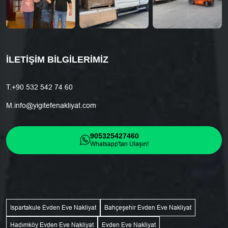
İLETIŞIM BILGILERIMIZ
T.
+90 532 542 74 60
M.
info@yigitefenakliyat.com
905325427460
Whatsapp'tan Ulaşın!
Ispartakule Evden Eve Nakliyat
Bahçeşehir Evden Eve Nakliyat
Hadımköy Evden Eve Nakliyat
Evden Eve Nakliyat