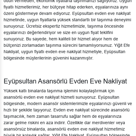
ödün vermeden, ekonomik fiyatlarla taşınmanızı sağlıyoruz. Uygun
fiyatlı hizmetlerimiz, her bütçeye hitap ederken, eşyalarınıza aynı
özeni göstermeye devam ediyoruz. Eyüpsultan evden eve nakliyat
hizmetinde, uygun fiyatlarla yüksek standartlı bir taşınma deneyimi
sunuyoruz. Ücretsiz ekspertiz hizmetimizle, taşınma öncesinde
eşyalarınızı değerlendiriyor ve size en uygun fiyat teklifini
sunuyoruz. Bu sayede, hem kaliteli bir hizmet alıyor hem de
bütçenizi zorlamadan taşınma sürecini tamamlıyorsunuz. Yiğit Efe
Nakliyat, uygun fiyatlı evden eve nakliyat hizmetiyle, Eyüpsultan
bölgesinde müşterilerinin güvenini kazanmıştır.
Eyüpsultan Asansörlü Evden Eve Nakliyat
Yüksek katlı binalarda taşınma işlemini kolaylaştırmak için
asansörlü evden eve nakliyat hizmeti sunuyoruz. Eyüpsultan
bölgesinde, modern asansör sistemlerimizle eşyalarınızı güvenli ve
hızlı bir şekilde taşıyoruz. Evden eve nakliyat sürecinde asansörlü
taşımacılık, hem zaman tasarrufu sağlar hem de eşyalarınıza
zarar gelme riskini en aza indirir. Özellikle dar merdivenler veya
asansörsüz binalarda, asansörlü evden eve nakliyat hizmetimiz
büyük bir kolaylık sağlar. Yiğit Efe Nakliyat, Eyüpsultan bölgesinde