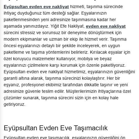
Eyüpsultan evden eve nakliyat
hizmeti, taşınma sürecinde
ihtiyaç duyduğunuz tüm desteği sağlar. Eşyalarınızın
paketlenmesinden yeni adresinize taşınmasına kadar her
aşamada yanınızdayız. Yiğit Efe Nakliyat,
evden eve nakliyat
sürecini stressiz ve sorunsuz bir deneyime dönüştürmek için
modern ekipmanlar ve uzman bir ekip ile hizmet verir. Taşınma
öncesi eşyalarınızı detaylı bir şekilde inceleyerek, en uygun
paketleme ve taşıma yöntemlerini belirleriz. Kırılacak eşyalar için
özel koruyucu malzemeler kullanıyor, mobilya ve beyaz
eşyalarınızı çizilmelere karşı korumak için özenle paketliyoruz.
Eyüpsultan evden eve nakliyat hizmetimiz, eşyalarınızın güvenliğini
garanti altına alarak, taşınma sürecinizi kolaylaştırır. Her bir
eşyanız, profesyonel ekibimiz tarafından dikkatle taşınır ve yeni
adresinize güvenle teslim edilir. Müşterilerimizin ihtiyaçlarına özel
çözümler sunarak, taşınma sürecini sizin için en kolay hale
getiriyoruz.
Eyüpsultan Evden Eve Taşımacılık
Eyüpsultan evden eve taşımacılık, eşyalarınızın güvenliğini ön