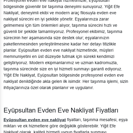
Profesyonel evden eve nakliyat hizmetimizle, Eyüpsultan
bölgesinde güvenilir bir taşınma deneyimi sunuyoruz. Yiğit Efe
Nakliyat, deneyimli ekibi ve modern araç filosuyla evden eve
nakliyat sürecini en iyi şekilde yönetir. Eşyalarınıza zarar
gelmemesi için tüm önlemleri alıyor, taşınma sürecini hızlı ve
güvenli bir şekilde tamamlıyoruz. Profesyonel ekibimiz, taşınma
sürecinin her aşamasında size destek olur; eşyalarınızın
paketlenmesinden yerleştirilmesine kadar her detayı titizlikle
planlar. Eyüpsultan evden eve nakliyat hizmetinde, müşteri
memnuniyetini en üst düzeyde tutmak için sürekli kendimizi
geliştiriyoruz. Modern ekipmanlarımız ve uzman kadromuzla,
taşınma sürecinde size en iyi hizmeti sunmayı garanti ediyoruz.
Yiğit Efe Nakliyat, Eyüpsultan bölgesinde profesyonel evden eve
nakliyat denildiğinde akla gelen ilk isimdir. Her taşınma işlemi, sizin
ihtiyaçlarınıza özel olarak planlanır ve uygulanır.
Eyüpsultan Evden Eve Nakliyat Fiyatları
Eyüpsultan evden eve nakliyat
fiyatları, taşınma mesafesi, eşya
miktarı ve ek hizmetlere göre değişiklik gösterebilir. Yiğit Efe
Nakliyat olarak, kaliteli hizmeti uygun fiyatlarla sunmayı