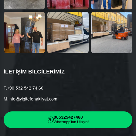
İLETIŞIM BILGILERIMIZ
T.
+90 532 542 74 60
M.
info@yigitefenakliyat.com
905325427460
Whatsapp'tan Ulaşın!